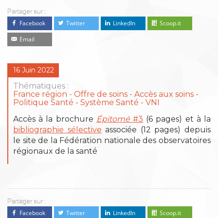
Partager sur :
Facebook
Twitter
LinkedIn
Scoop.it
Email
16 Juin 2022
Thématiques :
France région
Offre de soins - Accès aux soins
Politique Santé - Système Santé
VNI
Accès à la brochure
Épitomé
#3
(6 pages) et à la
bibliographie sélective
associée (12 pages) depuis
le site de la Fédération nationale des observatoires
régionaux de la santé
Partager sur :
Facebook
Twitter
LinkedIn
Scoop.it