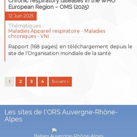
Chronic respiratory diseases in the WHO
European Region – OMS (2025)
12 Juin 2025
Thématiques :
Maladies Appareil respiratoire
Maladies
chroniques
VNI
Rapport (168 pages) en téléchargement depuis le
site de l’Organisation mondiale de la santé
1
2
3
4
Suivant »
Les sites de l'ORS Auvergne-Rhône-
Alpes
Balises Auvergne-Rhône-Alpes