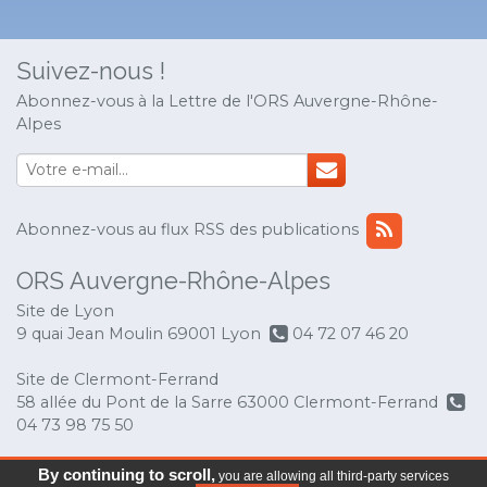
Suivez-nous !
Abonnez-vous à la Lettre de l'ORS Auvergne-Rhône-
Alpes
Abonnez-vous au flux RSS des publications
ORS Auvergne-Rhône-Alpes
Site de Lyon
9 quai Jean Moulin 69001 Lyon
04 72 07 46 20
Site de Clermont-Ferrand
58 allée du Pont de la Sarre 63000 Clermont-Ferrand
04 73 98 75 50
© Copyright 2017 ORS Auvergne-Rhône-Alpes
-
By continuing to scroll,
you are allowing all third-party services