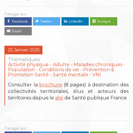
Partager sur :
Facebook
Twitter
LinkedIn
Scoop.it
Email
23 Janvier 2025
Thématiques :
Activité physique
Adulte
Maladies chroniques
Population - Conditions de vie
Prévention &
Promotion Santé
Santé mentale
VNI
Consulter la
brochure
(8 pages) à destination des
collectivités territoriales, élus et acteurs des
territoires depuis le
site
de Santé publique France
Partager sur :