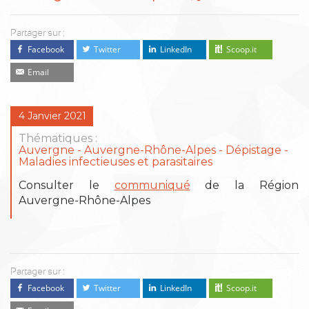
Partager sur :
Facebook
Twitter
LinkedIn
Scoop.it
Email
4 Janvier 2021
Thématiques :
Auvergne
Auvergne-Rhône-Alpes
Dépistage
Maladies infectieuses et parasitaires
Consulter le
communiqué
de la Région
Auvergne-Rhône-Alpes
Partager sur :
Facebook
Twitter
LinkedIn
Scoop.it