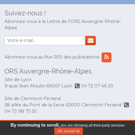
Suivez-nous !
Abonnez-vous à la Lettre de l'ORS Auvergne-Rhône-
Alpes
Abonnez-vous au flux RSS des publications
ORS Auvergne-Rhône-Alpes
Site de Lyon
9 quai Jean Moulin 69001 Lyon
04 72 07 46 20
Site de Clermont-Ferrand
58 allée du Pont de la Sarre 63000 Clermont-Ferrand
04 73 98 75 50
© Copyright 2017 ORS Auvergne-Rhône-Alpes
-
By continuing to scroll,
you are allowing all third-party services
Mentions légales
OK, accept all