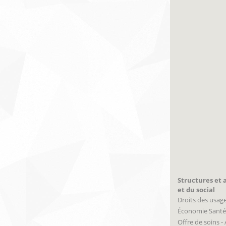
Structures et a
et du social
Droits des usag
Économie Santé
Offre de soins -