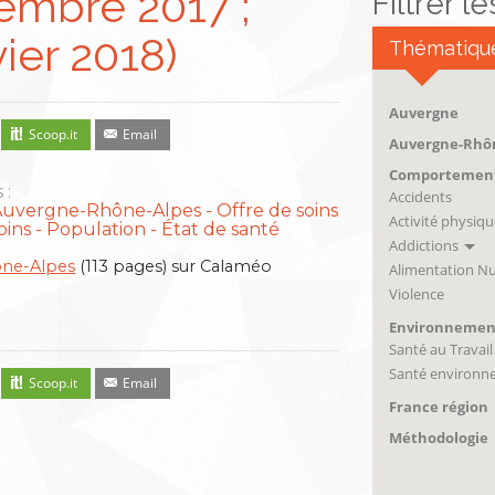
embre 2017 ;
Filtrer l
vier 2018)
Thématiqu
Auvergne
Scoop.it
Email
Auvergne-Rhô
Comportemen
 :
Accidents
Auvergne-Rhône-Alpes
Offre de soins
Activité physiqu
oins
Population - État de santé
Addictions
ône-Alpes
(113 pages) sur Calaméo
Alimentation Nu
Violence
Environnemen
Santé au Travail
Santé environn
Scoop.it
Email
France région
Méthodologie