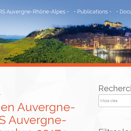
S Auvergne-Rhône-Alpes
Publications
Docu
l
Recherc
 en Auvergne-
S Auvergne-