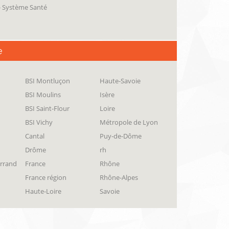
 - Système Santé
e
BSI Montluçon
Haute-Savoie
BSI Moulins
Isère
BSI Saint-Flour
Loire
BSI Vichy
Métropole de Lyon
Cantal
Puy-de-Dôme
Drôme
rh
errand
France
Rhône
France région
Rhône-Alpes
Haute-Loire
Savoie