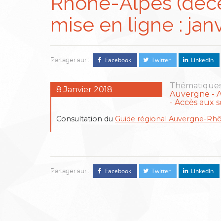
Rhône-Alpes (déc
mise en ligne : jan
Facebook
Twitter
LinkedIn
Partager sur :
Thématiques
8 Janvier 2018
Auvergne
- Accès aux s
Consultation du
Guide régional Auvergne-Rh
Facebook
Twitter
LinkedIn
Partager sur :