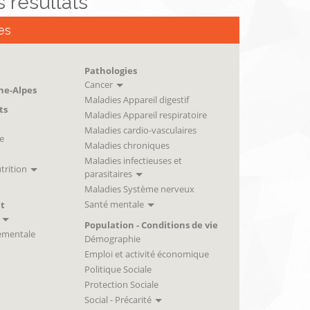
es résultats
es
Pathologies
Cancer
ne-Alpes
Maladies Appareil digestif
ts
Maladies Appareil respiratoire
Maladies cardio-vasculaires
e
Maladies chroniques
Maladies infectieuses et
trition
parasitaires
Maladies Système nerveux
Santé mentale
t
Population - Conditions de vie
ementale
Démographie
Emploi et activité économique
Politique Sociale
Protection Sociale
Social - Précarité