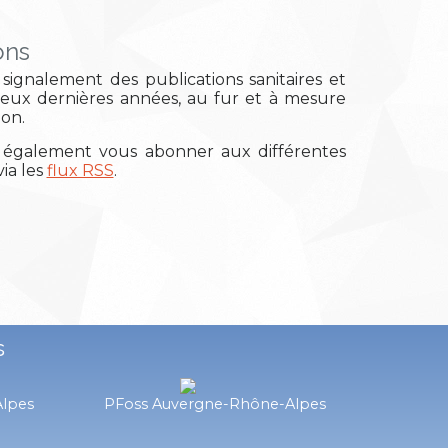
ons
signalement des publications sanitaires et
deux dernières années, au fur et à mesure
ion.
également vous abonner aux différentes
ia les
flux RSS
.
s
Alpes
PFoss Auvergne-Rhône-Alpes