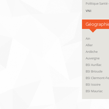
Politique Santé
VNI
Géographi
Ain
Allier
Ardèche
Auvergne
BSI Aurillac
BSI Brioude
BSI Clermont-F
BSI Issoire
BSI Mauriac