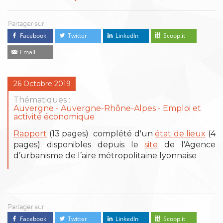
Partager sur :
Facebook
Twitter
LinkedIn
Scoop.it
Email
26 Octobre 2019
Thématiques :
Auvergne
Auvergne-Rhône-Alpes
Emploi et
activité économique
Rapport
(13 pages) complété d'un
état de lieux
(4
pages) disponibles depuis le
site
de l'Agence
d’urbanisme de l’aire métropolitaine lyonnaise
Partager sur :
Facebook
Twitter
LinkedIn
Scoop.it