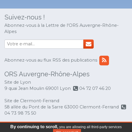
Suivez-nous !
Abonnez-vous à la Lettre de l'ORS Auvergne-Rhône-
Alpes
Abonnez-vous au flux RSS des publications
ORS Auvergne-Rhône-Alpes
Site de Lyon
9 quai Jean Moulin 69001 Lyon
04 72 07 46 20
Site de Clermont-Ferrand
58 allée du Pont de la Sarre 63000 Clermont-Ferrand
04 73 98 75 50
© Copyright 2017 ORS Auvergne-Rhône-Alpes
-
By continuing to scroll,
you are allowing all third-party services