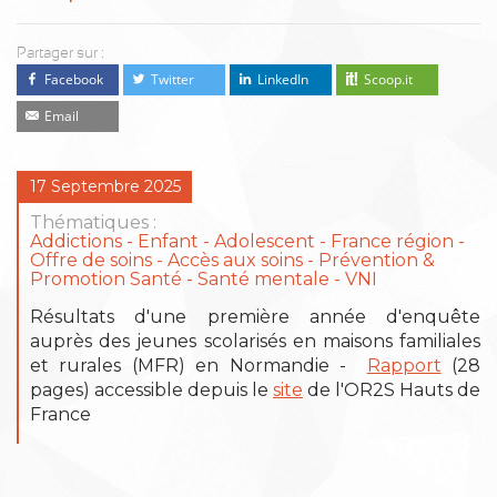
Partager sur :
Facebook
Twitter
LinkedIn
Scoop.it
Email
17 Septembre 2025
Thématiques :
Addictions
Enfant - Adolescent
France région
Offre de soins - Accès aux soins
Prévention &
Promotion Santé
Santé mentale
VNI
Résultats d'une première année d'enquête
auprès des jeunes scolarisés en maisons familiales
et rurales (MFR) en Normandie -
Rapport
(28
pages) accessible depuis le
site
de l'OR2S Hauts de
France