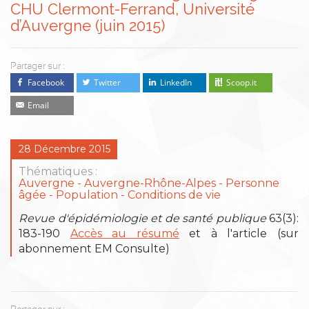
CHU Clermont-Ferrand, Université
d’Auvergne (juin 2015)
Partager sur :
Facebook
Twitter
LinkedIn
Scoop.it
Email
28 Décembre 2015
Thématiques :
Auvergne
Auvergne-Rhône-Alpes
Personne
âgée
Population - Conditions de vie
Revue d'épidémiologie et de santé publique
63(3):
183-190
Accès au résumé
et à l'article (sur
abonnement EM Consulte)