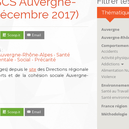
JSCS Auvergne-
Filtrer l
décembre 2017)
Thématiqu
Auvergne
Scoop.it
Email
Auvergne-Rhô
Comportemen
 :
Accidents
Auvergne-Rhône-Alpes
Santé
Activité physiqu
ntale
Social - Précarité
Addictions
ges) depuis le
site
des Directions régionale
Alimentation Nu
rts et de la cohésion sociale Auvergne-
Violence
Environnemen
Santé au Travail
Santé environn
France région
Scoop.it
Email
Méthodologie