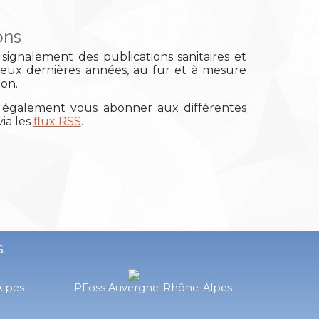
ons
signalement des publications sanitaires et
deux dernières années, au fur et à mesure
ion.
également vous abonner aux différentes
ia les
flux RSS
.
s
Alpes
PFoss Auvergne-Rhône-Alpes