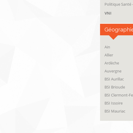
Politique Santé
VNI
Géographi
Ain
Allier
Ardèche
Auvergne
BSI Aurillac
BSI Brioude
BSI Clermont-F
BSI Issoire
BSI Mauriac