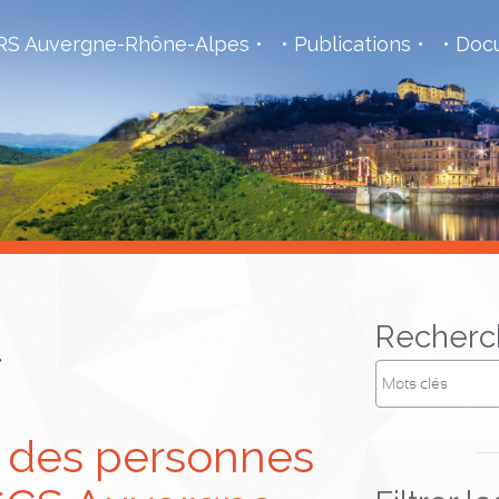
S Auvergne-Rhône-Alpes
Publications
Docu
l
Recherc
des personnes