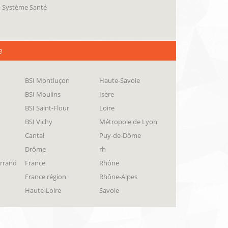
 - Système Santé
e
BSI Montluçon
Haute-Savoie
BSI Moulins
Isère
BSI Saint-Flour
Loire
BSI Vichy
Métropole de Lyon
Cantal
Puy-de-Dôme
Drôme
rh
errand
France
Rhône
France région
Rhône-Alpes
Haute-Loire
Savoie