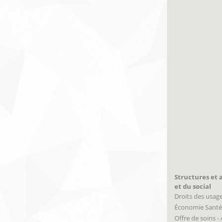
Structures et a
et du social
Droits des usag
Économie Santé
Offre de soins -