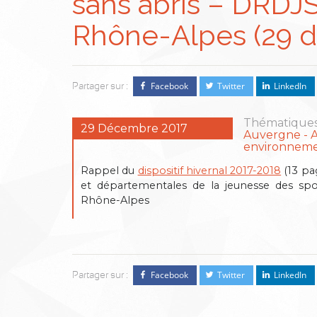
sans abris – DRD
Rhône-Alpes (29 
Facebook
Twitter
LinkedIn
Partager sur :
Thématiques
29 Décembre 2017
Auvergne
environneme
Rappel du
dispositif hivernal 2017-2018
(13 pa
et départementales de la jeunesse des spo
Rhône-Alpes
Facebook
Twitter
LinkedIn
Partager sur :