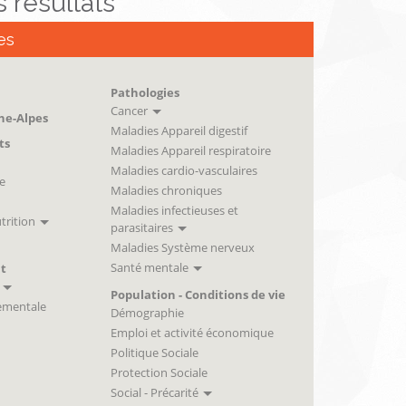
es résultats
es
Pathologies
Cancer
ne-Alpes
Maladies Appareil digestif
ts
Maladies Appareil respiratoire
Maladies cardio-vasculaires
e
Maladies chroniques
Maladies infectieuses et
trition
parasitaires
Maladies Système nerveux
Santé mentale
t
Population - Conditions de vie
ementale
Démographie
Emploi et activité économique
Politique Sociale
Protection Sociale
Social - Précarité