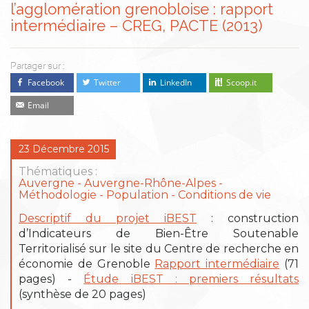
l’agglomération grenobloise : rapport
intermédiaire – CREG, PACTE (2013)
Partager sur :
Facebook
Twitter
LinkedIn
Scoop.it
Email
23 Décembre 2015
Thématiques :
Auvergne
Auvergne-Rhône-Alpes
Méthodologie
Population - Conditions de vie
Descriptif du projet iBEST
: construction
d’Indicateurs de Bien-Être Soutenable
Territorialisé sur le site du Centre de recherche en
économie de Grenoble
Rapport intermédiaire
(71
pages) -
Étude iBEST : premiers résultats
(synthèse de 20 pages)