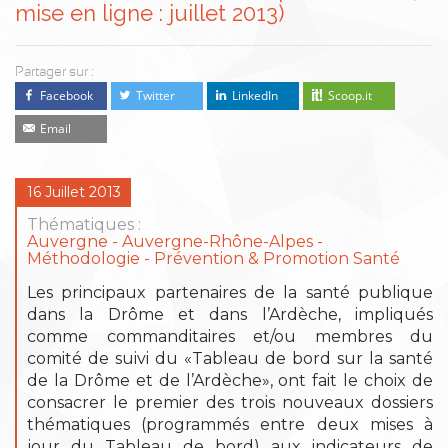
mise en ligne : juillet 2013)
Partager sur :
Facebook
Twitter
LinkedIn
Scoop.it
Email
16 Juillet 2013
Thématiques :
Auvergne
Auvergne-Rhône-Alpes
Méthodologie
Prévention & Promotion Santé
Les principaux partenaires de la santé publique
dans la Drôme et dans l’Ardèche, impliqués
comme commanditaires et/ou membres du
comité de suivi du «Tableau de bord sur la santé
de la Drôme et de l’Ardèche», ont fait le choix de
consacrer le premier des trois nouveaux dossiers
thématiques (programmés entre deux mises à
jour du Tableau de bord) aux indicateurs de