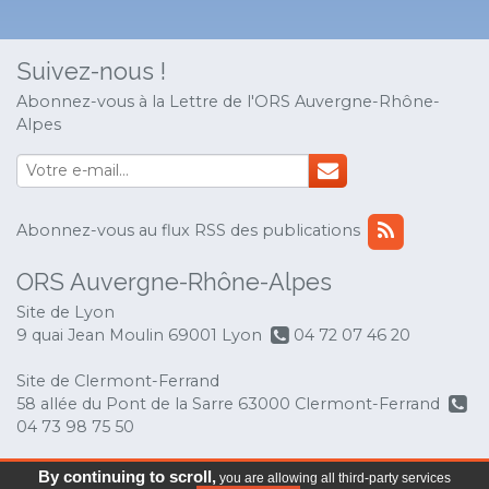
Suivez-nous !
Abonnez-vous à la Lettre de l'ORS Auvergne-Rhône-
Alpes
Abonnez-vous au flux RSS des publications
ORS Auvergne-Rhône-Alpes
Site de Lyon
9 quai Jean Moulin 69001 Lyon
04 72 07 46 20
Site de Clermont-Ferrand
58 allée du Pont de la Sarre 63000 Clermont-Ferrand
04 73 98 75 50
© Copyright 2017 ORS Auvergne-Rhône-Alpes
-
By continuing to scroll,
you are allowing all third-party services