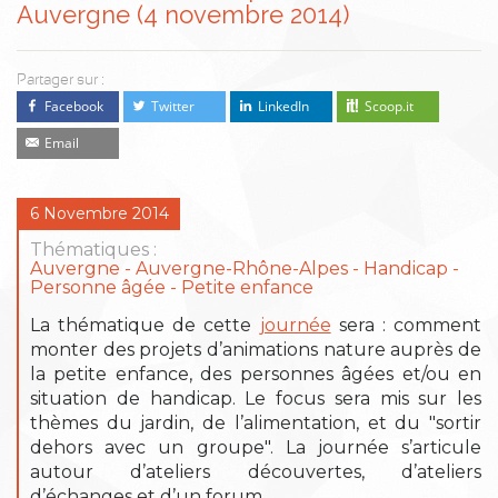
Auvergne (4 novembre 2014)
Partager sur :
Facebook
Twitter
LinkedIn
Scoop.it
Email
6 Novembre 2014
Thématiques :
Auvergne
Auvergne-Rhône-Alpes
Handicap
Personne âgée
Petite enfance
La thématique de cette
journée
sera : comment
monter des projets d’animations nature auprès de
la petite enfance, des personnes âgées et/ou en
situation de handicap. Le focus sera mis sur les
thèmes du jardin, de l’alimentation, et du "sortir
dehors avec un groupe". La journée s’articule
autour d’ateliers découvertes, d’ateliers
d’échanges et d’un forum.