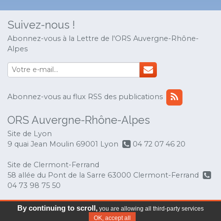
Suivez-nous !
Abonnez-vous à la Lettre de l'ORS Auvergne-Rhône-
Alpes
Abonnez-vous au flux RSS des publications
ORS Auvergne-Rhône-Alpes
Site de Lyon
9 quai Jean Moulin 69001 Lyon
04 72 07 46 20
Site de Clermont-Ferrand
58 allée du Pont de la Sarre 63000 Clermont-Ferrand
04 73 98 75 50
© Copyright 2017 ORS Auvergne-Rhône-Alpes
-
By continuing to scroll,
you are allowing all third-party services
Mentions légales
OK, accept all