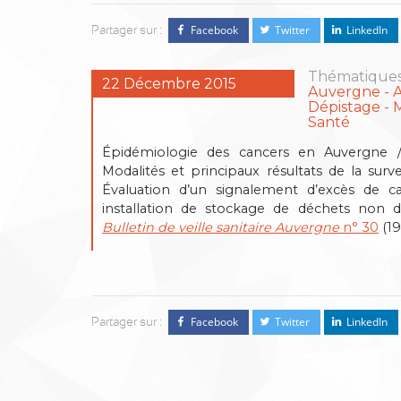
Facebook
Twitter
LinkedIn
Partager sur :
Thématiques
22 Décembre 2015
Auvergne
Dépistage
Santé
Épidémiologie des cancers en Auvergne 
Modalités et principaux résultats de la su
Évaluation d’un signalement d’excès de ca
installation de stockage de déchets non 
Bulletin de veille sanitaire Auvergne
n° 30
(19
Facebook
Twitter
LinkedIn
Partager sur :