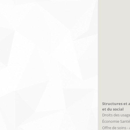
Structures et a
et du social
Droits des usag
Économie Santé
Offre de soins -