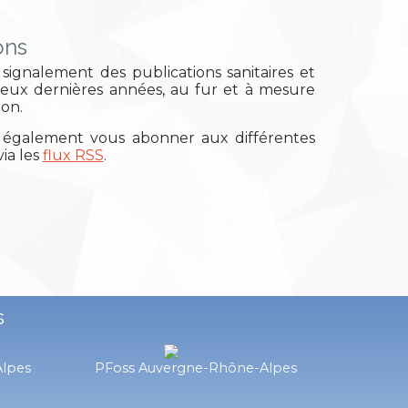
ons
signalement des publications sanitaires et
deux dernières années, au fur et à mesure
ion.
également vous abonner aux différentes
ia les
flux RSS
.
s
Alpes
PFoss Auvergne-Rhône-Alpes