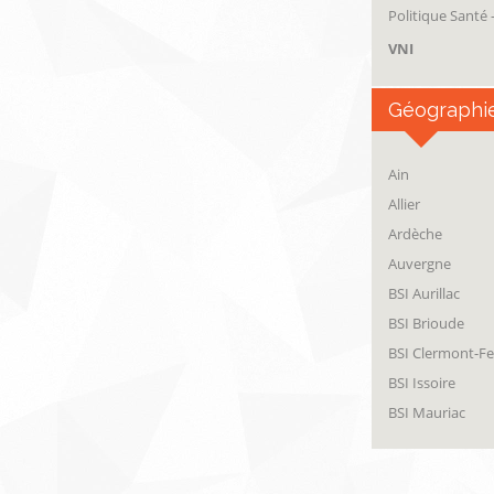
Politique Santé
VNI
Géographi
Ain
Allier
Ardèche
Auvergne
BSI Aurillac
BSI Brioude
BSI Clermont-F
BSI Issoire
BSI Mauriac