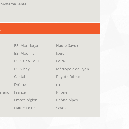
 - Système Santé
e
BSI Montluçon
Haute-Savoie
BSI Moulins
Isère
BSI Saint-Flour
Loire
BSI Vichy
Métropole de Lyon
Cantal
Puy-de-Dôme
Drôme
rh
errand
France
Rhône
France région
Rhône-Alpes
Haute-Loire
Savoie