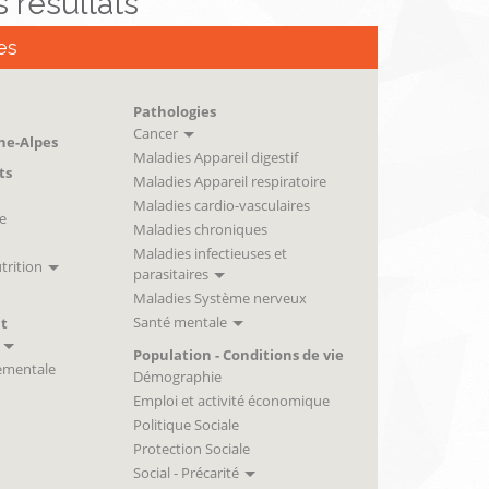
es résultats
es
Pathologies
Cancer
ne-Alpes
Maladies Appareil digestif
ts
Maladies Appareil respiratoire
Maladies cardio-vasculaires
e
Maladies chroniques
Maladies infectieuses et
trition
parasitaires
Maladies Système nerveux
Santé mentale
t
Population - Conditions de vie
ementale
Démographie
Emploi et activité économique
Politique Sociale
Protection Sociale
Social - Précarité