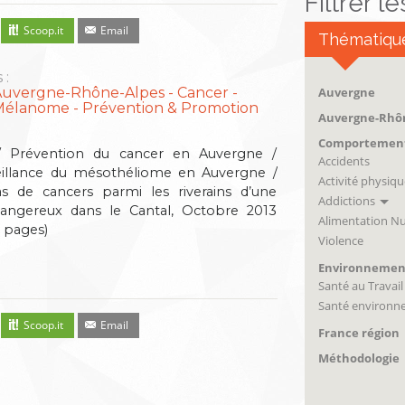
Filtrer l
Scoop.it
Email
Thématiqu
 :
Auvergne-Rhône-Alpes
Cancer
Auvergne
Mélanome
Prévention & Promotion
Auvergne-Rhô
Comportemen
/ Prévention du cancer en Auvergne /
Accidents
rveillance du mésothéliome en Auvergne /
Activité physiqu
s de cancers parmi les riverains d’une
Addictions
dangereux dans le Cantal, Octobre 2013
Alimentation Nu
 pages)
Violence
Environnemen
Santé au Travail
Santé environn
Scoop.it
Email
France région
Méthodologie