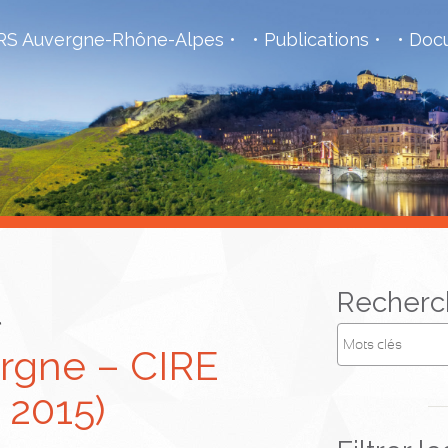
S Auvergne-Rhône-Alpes
Publications
Docu
l
Recherc
rgne – CIRE
 2015)