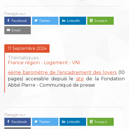
Partager sur :
Facebook
Twitter
LinkedIn
Scoop.it
Email
11 Septembre 2024
Thématiques :
France région
Logement
VNI
4ème baromètre de l’encadrement des loyers
(10
pages) accessible depuis le
site
de la Fondation
Abbé Pierre - Communiqué de presse
Partager sur :
Facebook
Twitter
LinkedIn
Scoop.it