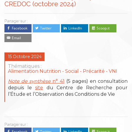
CREDOC (octobre 2024)
Partager sur :
Facebook
Twitter
LinkedIn
Scoop.it
Email
15 Octobre 2024
Thématiques :
Alimentation Nutrition
Social - Précarité
VNI
Note de synthèse
n° 41
(5 pages) en consultation
depuis le
site
du Centre de Recherche pour
l’Étude et l’Observation des Conditions de Vie
Partager sur :
Facebook
Twitter
LinkedIn
Scoop.it