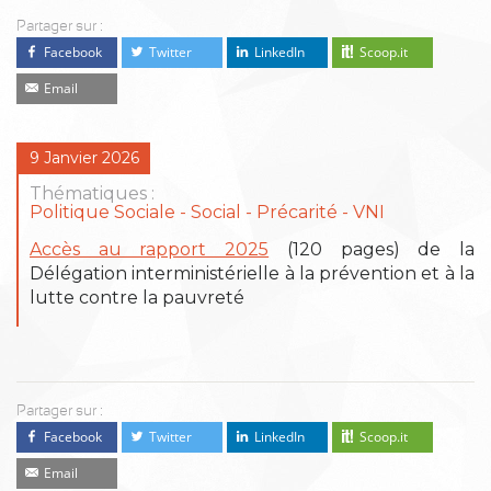
Partager sur :
Facebook
Twitter
LinkedIn
Scoop.it
Email
9 Janvier 2026
Thématiques :
Politique Sociale
Social - Précarité
VNI
Accès au rapport 2025
(120 pages) de la
Délégation interministérielle à la prévention et à la
lutte contre la pauvreté
Partager sur :
Facebook
Twitter
LinkedIn
Scoop.it
Email