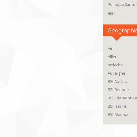
Politique Santé
VNI
Géographi
Ain
Allier
Ardèche
Auvergne
BSI Aurillac
BSI Brioude
BSI Clermont-F
BSI Issoire
BSI Mauriac