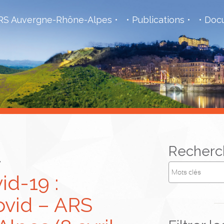
S Auvergne-Rhône-Alpes
Publications
Docu
l
Recherc
id-19 :
ovid – ARS