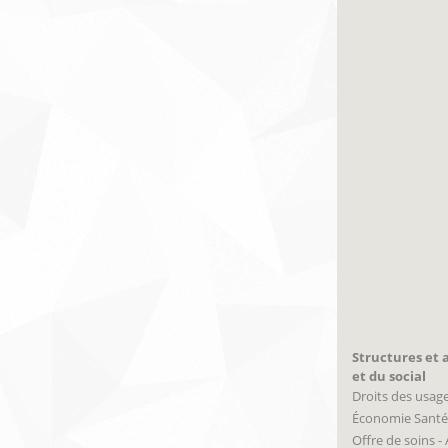
Structures et a
et du social
Droits des usag
Économie Santé
Offre de soins -