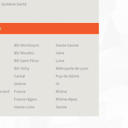
 - Système Santé
e
BSI Montluçon
Haute-Savoie
BSI Moulins
Isère
BSI Saint-Flour
Loire
BSI Vichy
Métropole de Lyon
Cantal
Puy-de-Dôme
Drôme
rh
errand
France
Rhône
France région
Rhône-Alpes
Haute-Loire
Savoie