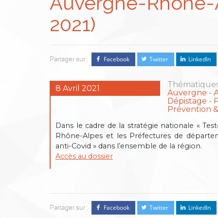
Auvergne-Rhône-Al
2021)
Facebook
Twitter
LinkedIn
Partager sur :
Thématiques
8 Avril 2021
Auvergne
Dépistage
P
Prévention 
Dans le cadre de la stratégie nationale « Tes
Rhône-Alpes et les Préfectures de départem
anti-Covid » dans l’ensemble de la région.
Accès au dossier
Facebook
Twitter
LinkedIn
Partager sur :