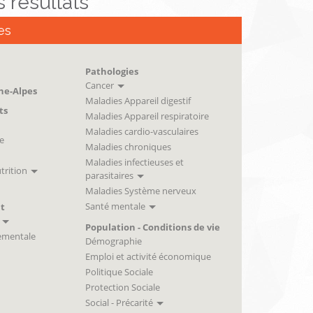
es résultats
es
Pathologies
Cancer
ne-Alpes
Maladies Appareil digestif
ts
Maladies Appareil respiratoire
Maladies cardio-vasculaires
e
Maladies chroniques
Maladies infectieuses et
trition
parasitaires
Maladies Système nerveux
Santé mentale
t
Population - Conditions de vie
ementale
Démographie
Emploi et activité économique
Politique Sociale
Protection Sociale
Social - Précarité