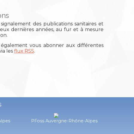
ons
signalement des publications sanitaires et
deux dernières années, au fur et à mesure
ion.
également vous abonner aux différentes
ia les
flux RSS
.
s
Alpes
PFoss Auvergne-Rhône-Alpes