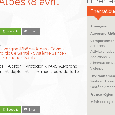
pes (8 avril
Filtrer l
Thématiqu
Auvergne
Scoop.it
Email
Auvergne-Rhô
Comportemen
 :
Accidents
Auvergne-Rhône-Alpes
Covid
Activité physiqu
olitique Santé - Système Santé
Addictions
& Promotion Santé
Alimentation Nu
ter – Alerter – Protéger », l’ARS Auvergne-
Violence
ent déploient les « médiateurs de lutte
Environnemen
Santé au Travail
Santé environn
France région
Méthodologie
Scoop.it
Email