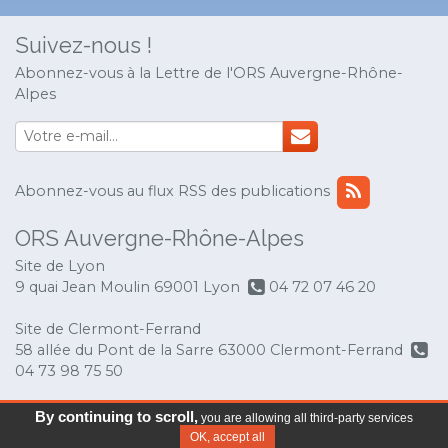
Suivez-nous !
Abonnez-vous à la Lettre de l'ORS Auvergne-Rhône-
Alpes
Abonnez-vous au flux RSS des publications
ORS Auvergne-Rhône-Alpes
Site de Lyon
9 quai Jean Moulin 69001 Lyon
04 72 07 46 20
Site de Clermont-Ferrand
58 allée du Pont de la Sarre 63000 Clermont-Ferrand
04 73 98 75 50
© Copyright 2017 ORS Auvergne-Rhône-Alpes
-
By continuing to scroll,
you are allowing all third-party services
Mentions légales
OK, accept all