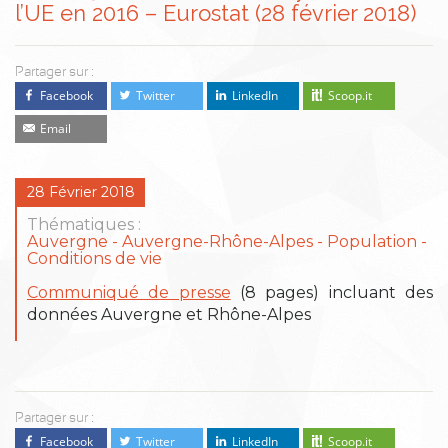
l’UE en 2016 – Eurostat (28 février 2018)
Partager sur :
Facebook
Twitter
LinkedIn
Scoop.it
Email
28 Février 2018
Thématiques :
Auvergne
Auvergne-Rhône-Alpes
Population -
Conditions de vie
Communiqué de presse
(8 pages) incluant des
données Auvergne et Rhône-Alpes
Partager sur :
Facebook
Twitter
LinkedIn
Scoop.it