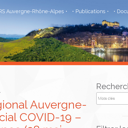
S Auvergne-Rhône-Alpes
Publications
Docu
l
Recherc
gional Auvergne-
cial COVID-19 –