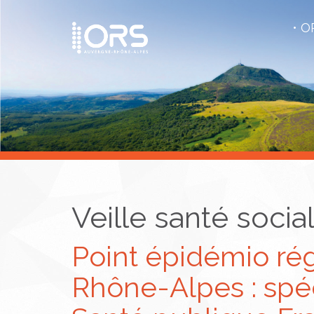
OR
Veille santé socia
Point épidémio ré
Rhône-Alpes : spé