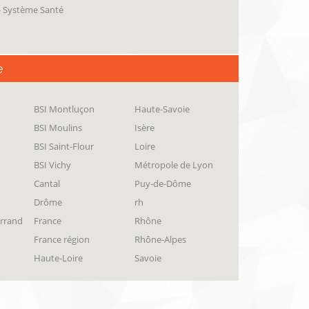
 - Système Santé
e
BSI Montluçon
Haute-Savoie
BSI Moulins
Isère
BSI Saint-Flour
Loire
BSI Vichy
Métropole de Lyon
Cantal
Puy-de-Dôme
Drôme
rh
errand
France
Rhône
France région
Rhône-Alpes
Haute-Loire
Savoie