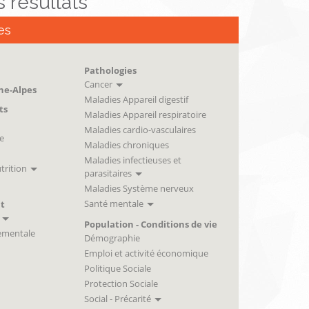
es résultats
es
Pathologies
Cancer
ne-Alpes
Maladies Appareil digestif
ts
Maladies Appareil respiratoire
Maladies cardio-vasculaires
e
Maladies chroniques
Maladies infectieuses et
trition
parasitaires
Maladies Système nerveux
Santé mentale
t
Population - Conditions de vie
ementale
Démographie
Emploi et activité économique
Politique Sociale
Protection Sociale
Social - Précarité