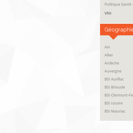
Politique Santé
VNI
Géographi
Ain
Allier
Ardèche
Auvergne
BSI Aurillac
BSI Brioude
BSI Clermont-F
BSI Issoire
BSI Mauriac