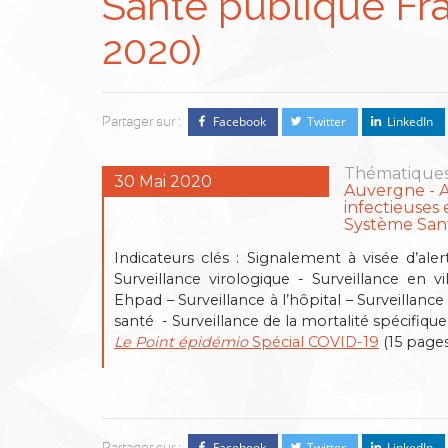
Santé publique Fr
2020)
Facebook
Twitter
LinkedIn
Partager sur :
Thématiques
30 Mai 2020
Auvergne
infectieuses e
Système San
Indicateurs clés : Signalement à visée d’aler
Surveillance virologique - Surveillance en v
Ehpad – Surveillance à l’hôpital – Surveillan
santé - Surveillance de la mortalité spécifiq
Le Point épidémio
Spécial COVID-19
(15 pages
Facebook
Twitter
LinkedIn
Partager sur :