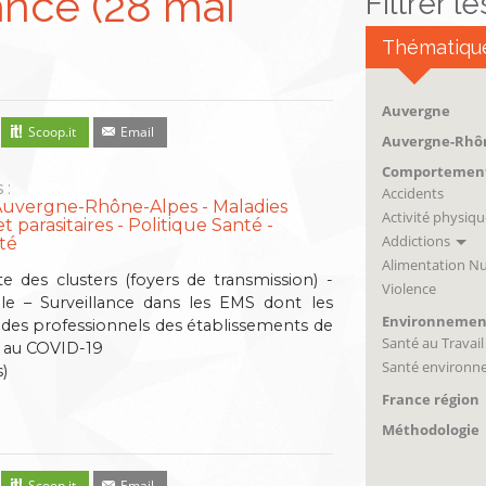
ance (28 mai
Filtrer l
Thématiqu
Auvergne
Scoop.it
Email
Auvergne-Rhô
Comportemen
 :
Accidents
Auvergne-Rhône-Alpes
Maladies
Activité physiqu
t parasitaires
Politique Santé -
Addictions
té
Alimentation Nu
te des clusters (foyers de transmission) -
Violence
ille – Surveillance dans les EMS dont les
Environnemen
ce des professionnels des établissements de
Santé au Travail
ue au COVID-19
Santé environn
)
France région
Méthodologie
Scoop.it
Email