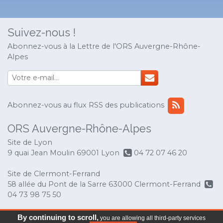
Suivez-nous !
Abonnez-vous à la Lettre de l'ORS Auvergne-Rhône-
Alpes
Abonnez-vous au flux RSS des publications
ORS Auvergne-Rhône-Alpes
Site de Lyon
9 quai Jean Moulin 69001 Lyon
04 72 07 46 20
Site de Clermont-Ferrand
58 allée du Pont de la Sarre 63000 Clermont-Ferrand
04 73 98 75 50
© Copyright 2017 ORS Auvergne-Rhône-Alpes
-
By continuing to scroll,
you are allowing all third-party services