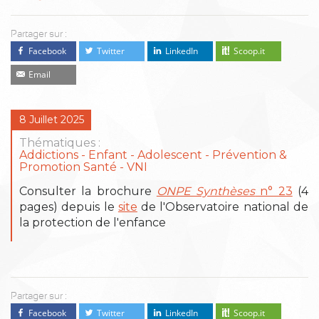
Partager sur :
Facebook
Twitter
LinkedIn
Scoop.it
Email
8 Juillet 2025
Thématiques :
Addictions
Enfant - Adolescent
Prévention &
Promotion Santé
VNI
Consulter la brochure
ONPE Synthèses
n° 23
(4
pages) depuis le
site
de l'Observatoire national de
la protection de l'enfance
Partager sur :
Facebook
Twitter
LinkedIn
Scoop.it