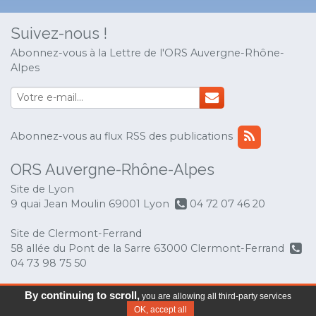
Suivez-nous !
Abonnez-vous à la Lettre de l'ORS Auvergne-Rhône-
Alpes
Abonnez-vous au flux RSS des publications
ORS Auvergne-Rhône-Alpes
Site de Lyon
9 quai Jean Moulin 69001 Lyon
04 72 07 46 20
Site de Clermont-Ferrand
58 allée du Pont de la Sarre 63000 Clermont-Ferrand
04 73 98 75 50
© Copyright 2017 ORS Auvergne-Rhône-Alpes
-
By continuing to scroll,
you are allowing all third-party services
Mentions légales
OK, accept all