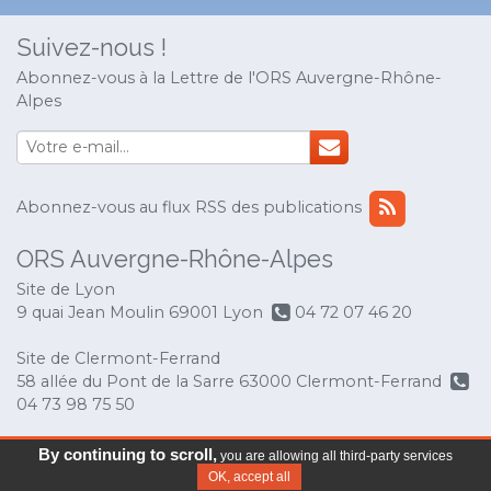
Suivez-nous !
Abonnez-vous à la Lettre de l'ORS Auvergne-Rhône-
Alpes
Abonnez-vous au flux RSS des publications
ORS Auvergne-Rhône-Alpes
Site de Lyon
9 quai Jean Moulin 69001 Lyon
04 72 07 46 20
Site de Clermont-Ferrand
58 allée du Pont de la Sarre 63000 Clermont-Ferrand
04 73 98 75 50
© Copyright 2017 ORS Auvergne-Rhône-Alpes
-
By continuing to scroll,
you are allowing all third-party services
Mentions légales
OK, accept all