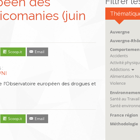
péen des
Filtrer l
icomanies (juin
Thématiqu
Auvergne
Auvergne-Rhô
Comportemen
Scoop.it
Email
Accidents
Activité physiqu
 :
Addictions
VNI
Alimentation Nu
Violence
 l'Observatoire européen des drogues et
Environnemen
Santé au Travail
Santé environn
France région
Scoop.it
Email
Méthodologie