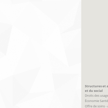
Structures et a
et du social
Droits des usag
Économie Santé
Offre de soins -