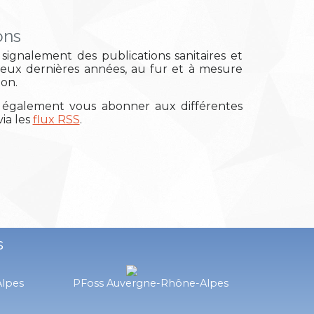
ons
signalement des publications sanitaires et
deux dernières années, au fur et à mesure
ion.
également vous abonner aux différentes
ia les
flux RSS
.
s
Alpes
PFoss Auvergne-Rhône-Alpes