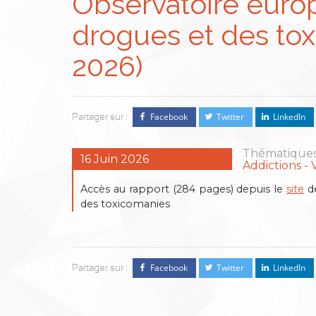
Observatoire euro
drogues et des tox
2026)
Facebook
Twitter
LinkedIn
Partager sur :
Thématiques
16 Juin 2026
Addictions
Accès au rapport (284 pages) depuis le
site
de
des toxicomanies
Facebook
Twitter
LinkedIn
Partager sur :