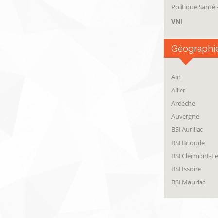
Politique Santé
VNI
Géographi
Ain
Allier
Ardèche
Auvergne
BSI Aurillac
BSI Brioude
BSI Clermont-F
BSI Issoire
BSI Mauriac