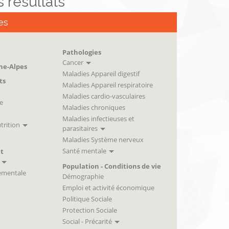
es résultats
es
Pathologies
Cancer
ne-Alpes
Maladies Appareil digestif
ts
Maladies Appareil respiratoire
Maladies cardio-vasculaires
e
Maladies chroniques
Maladies infectieuses et
trition
parasitaires
Maladies Système nerveux
Santé mentale
t
Population - Conditions de vie
ementale
Démographie
Emploi et activité économique
Politique Sociale
Protection Sociale
Social - Précarité