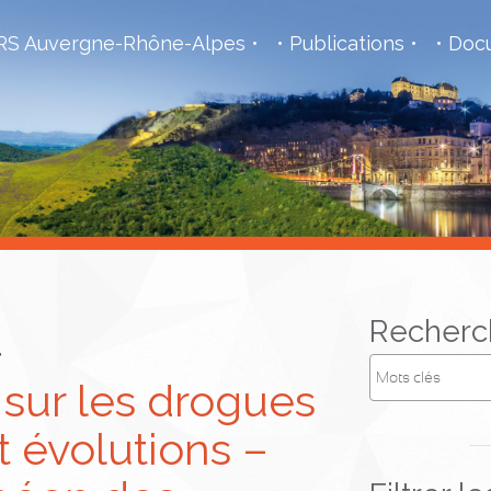
S Auvergne-Rhône-Alpes
Publications
Docu
l
Recherc
sur les drogues
t évolutions –