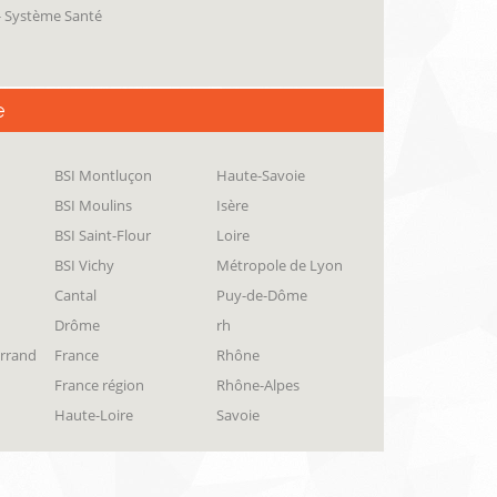
 - Système Santé
e
BSI Montluçon
Haute-Savoie
BSI Moulins
Isère
BSI Saint-Flour
Loire
BSI Vichy
Métropole de Lyon
Cantal
Puy-de-Dôme
Drôme
rh
errand
France
Rhône
France région
Rhône-Alpes
Haute-Loire
Savoie