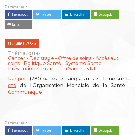
Partager sur :
Facebook
Twitter
LinkedIn
Scoop.it
Email
8 Juillet 2026
Thématiques :
Cancer
Dépistage
Offre de soins - Accès aux
soins
Politique Santé - Système Santé
Prévention & Promotion Santé
VNI
Rapport
(280 pages) en anglais mis en ligne sur le
site
de l'Organisation Mondiale de la Santé -
Communiqué
Partager sur :
Facebook
Twitter
LinkedIn
Scoop.it