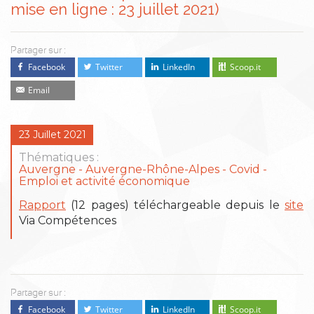
mise en ligne : 23 juillet 2021)
Partager sur :
Facebook
Twitter
LinkedIn
Scoop.it
Email
23 Juillet 2021
Thématiques :
Auvergne
Auvergne-Rhône-Alpes
Covid
Emploi et activité économique
Rapport
(12 pages) téléchargeable depuis le
site
Via Compétences
Partager sur :
Facebook
Twitter
LinkedIn
Scoop.it