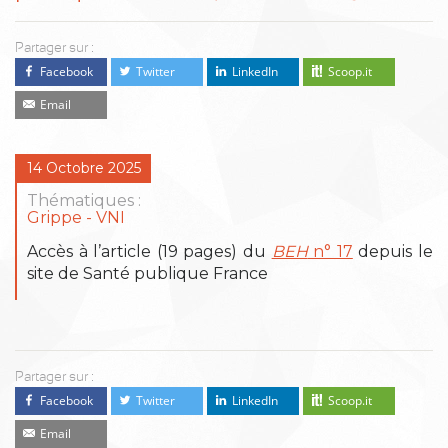
Partager sur :
Facebook
Twitter
LinkedIn
Scoop.it
Email
14 Octobre 2025
Thématiques :
Grippe
VNI
Accès à l’article (19 pages) du
BEH
n° 17
depuis le
site de Santé publique France
Partager sur :
Facebook
Twitter
LinkedIn
Scoop.it
Email