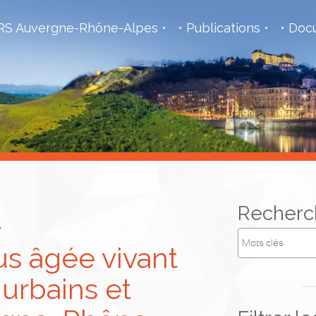
S Auvergne-Rhône-Alpes
Publications
Docu
l
Recherc
us âgée vivant
 urbains et