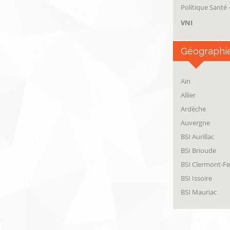
Politique Santé
VNI
Géographi
Ain
Allier
Ardèche
Auvergne
BSI Aurillac
BSI Brioude
BSI Clermont-F
BSI Issoire
BSI Mauriac