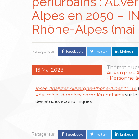
périurbains : Auv
Alpes en 2050 – 
Rhône-Alpes (mai 
Facebook
Twitter
LinkedIn
Partager sur :
Thématiques
16 Mai 2023
Auvergne
Personne â
Insee Analyses Auvergne-Rhône-Alpes
n° 161
(
Résumé et données complémentaires
sur le 
des études économiques
Facebook
Twitter
LinkedIn
Partager sur :