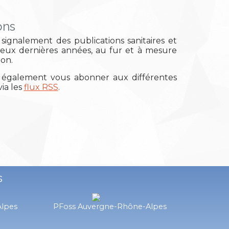
ons
signalement des publications sanitaires et
deux dernières années, au fur et à mesure
ion.
également vous abonner aux différentes
ia les
flux RSS
.
s
Alpes
PFoss Auvergne-Rhône-Alpes