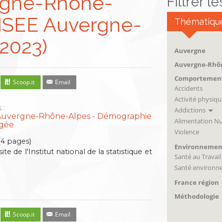
ergne-Rhône-
Filtrer l
INSEE Auvergne-
Thématiqu
2023)
Auvergne
Auvergne-Rhô
Comportemen
Scoop.it
Email
Accidents
Activité physiqu
 :
Addictions
Auvergne-Rhône-Alpes
Démographie
Alimentation Nu
gée
Violence
4 pages)
Environnemen
site de l'Institut national de la statistique et
Santé au Travail
Santé environn
France région
Méthodologie
Scoop.it
Email