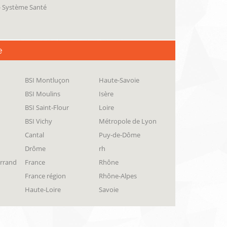
 - Système Santé
e
BSI Montluçon
Haute-Savoie
BSI Moulins
Isère
BSI Saint-Flour
Loire
BSI Vichy
Métropole de Lyon
Cantal
Puy-de-Dôme
Drôme
rh
errand
France
Rhône
France région
Rhône-Alpes
Haute-Loire
Savoie