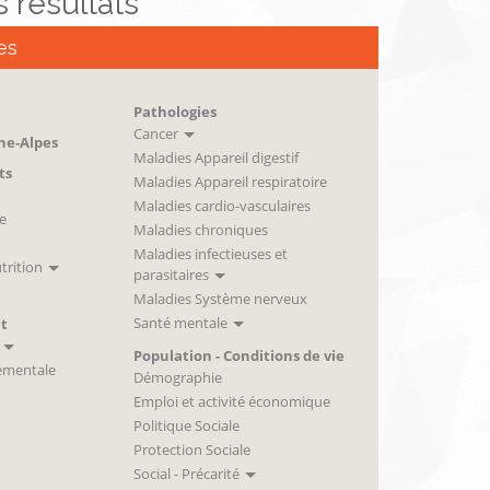
es résultats
es
Pathologies
Cancer
ne-Alpes
Maladies Appareil digestif
ts
Maladies Appareil respiratoire
Maladies cardio-vasculaires
e
Maladies chroniques
Maladies infectieuses et
trition
parasitaires
Maladies Système nerveux
Santé mentale
t
Population - Conditions de vie
ementale
Démographie
Emploi et activité économique
Politique Sociale
Protection Sociale
Social - Précarité