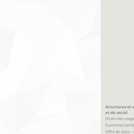
Structures et a
et du social
Droits des usag
Économie Santé
Offre de soins -