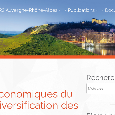
S Auvergne-Rhône-Alpes
Publications
Docu
l
Recherc
 économiques du
versification des