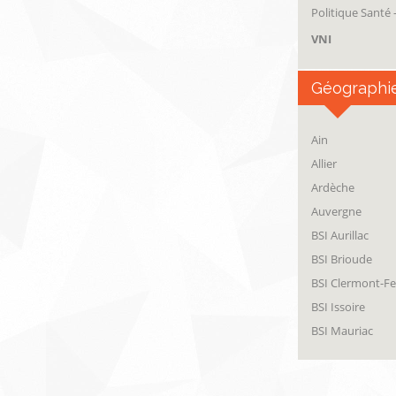
Politique Santé
VNI
Géographi
Ain
Allier
Ardèche
Auvergne
BSI Aurillac
BSI Brioude
BSI Clermont-F
BSI Issoire
BSI Mauriac