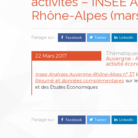
activités – INSEE 
Rhône-Alpes (mars
Facebook
Twitter
LinkedIn
Partager sur :
Thématiques
22 Mars 2017
Auvergne
activité éco
Insee Analyses Auvergne-Rhône-Alpes
n° 37
(
Résumé et données complémentaires
sur le
et des Études Économiques
Facebook
Twitter
LinkedIn
Partager sur :