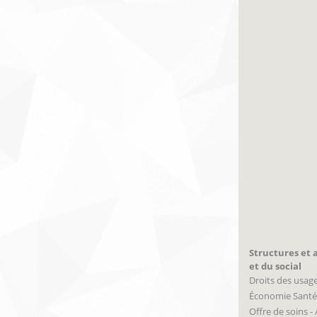
Structures et a
et du social
Droits des usag
Économie Santé
Offre de soins -