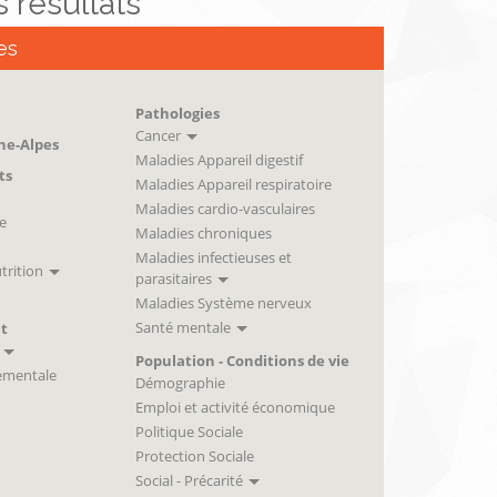
es résultats
es
Pathologies
Cancer
ne-Alpes
Maladies Appareil digestif
ts
Maladies Appareil respiratoire
Maladies cardio-vasculaires
e
Maladies chroniques
Maladies infectieuses et
trition
parasitaires
Maladies Système nerveux
Santé mentale
t
Population - Conditions de vie
ementale
Démographie
Emploi et activité économique
Politique Sociale
Protection Sociale
Social - Précarité