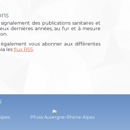
ons
signalement des publications sanitaires et
deux dernières années, au fur et à mesure
ion.
également vous abonner aux différentes
ia les
flux RSS
.
s
Alpes
PFoss Auvergne-Rhône-Alpes