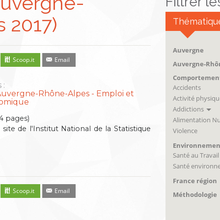
Auvergne-
Filtrer l
 2017)
Thématiqu
Auvergne
Scoop.it
Email
Auvergne-Rhô
Comportemen
 :
Accidents
Auvergne-Rhône-Alpes
Emploi et
Activité physiqu
nomique
Addictions
4 pages)
Alimentation Nu
 site de l'Institut National de la Statistique
Violence
Environnemen
Santé au Travail
Santé environn
France région
Scoop.it
Email
Méthodologie