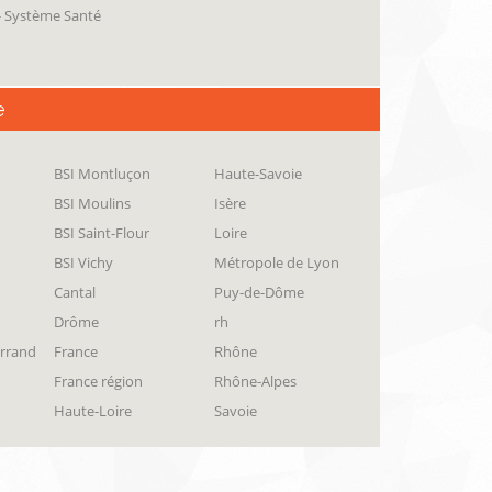
 - Système Santé
e
BSI Montluçon
Haute-Savoie
BSI Moulins
Isère
BSI Saint-Flour
Loire
BSI Vichy
Métropole de Lyon
Cantal
Puy-de-Dôme
Drôme
rh
errand
France
Rhône
France région
Rhône-Alpes
Haute-Loire
Savoie